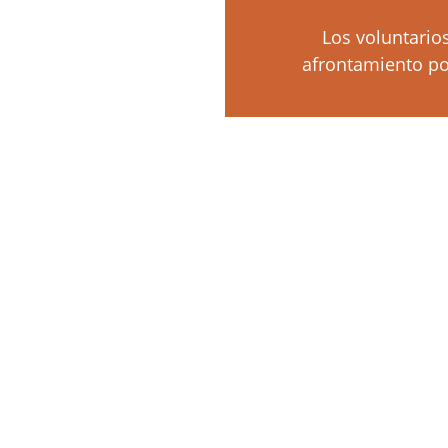
Los voluntario
afrontamiento pos
Amar siempre más