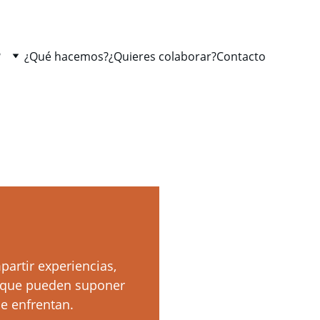
?
¿Qué hacemos?
¿Quieres colaborar?
Contacto
artir experiencias, 
s que pueden suponer 
e enfrentan. 