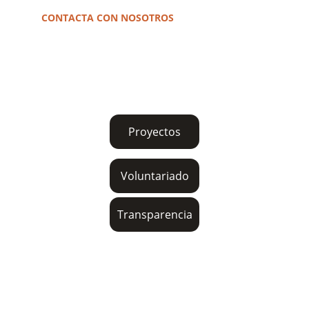
CONTACTA CON NOSOTROS
691807523
asiempremas@gmail.com
familiayculturadevallecas@gmail.com
Proyectos
Voluntariado
Transparencia