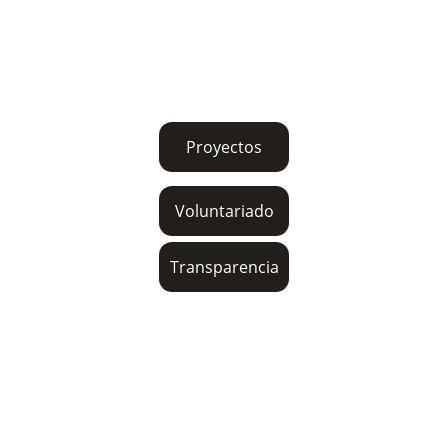
691807523
asiempremas@gmail.com
familiayculturadevallecas@gmail.com
Proyectos
Voluntariado
Transparencia
© Asociación Familia y Cultura de Vallecas, 
2024. All rights reserved.